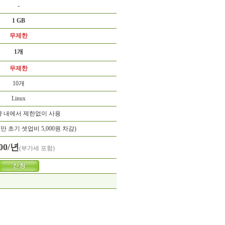
-
1 GB
무제한
1개
무제한
10개
Linux
량 내에서 제한없이 사용
 초기 셋업비 5,000원 차감)
800/년
(부가세 포함)