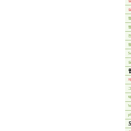
실
실
웹
전
웹
S
실
제
그
W
p