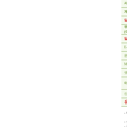
(
일
E
M
-
-
-