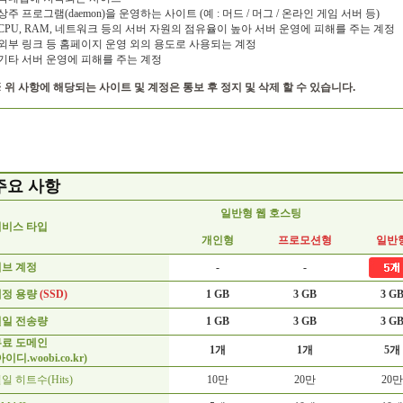
 상주 프로그램(daemon)을 운영하는 사이트 (예 : 머드 / 머그 / 온라인 게임 서버 등)
 CPU, RAM, 네트워크 등의 서버 자원의 점유율이 높아 서버 운영에 피해를 주는 계정
 외부 링크 등 홈페이지 운영 외의 용도로 사용되는 계정
 기타 서버 운영에 피해를 주는 계정
 위 사항에 해당되는 사이트 및 계정은 통보 후 정지 및 삭제 할 수 있습니다.
주요 사항
일반형 웹 호스팅
서비스 타입
개인형
프로모션형
일반
서브 계정
-
-
계정 용량
(SSD)
1 GB
3 GB
3 G
일일 전송량
1 GB
3 GB
3 G
무료 도메인
1개
1개
5개
아이디.woobi.co.kr)
일 히트수(Hits)
10만
20만
20만