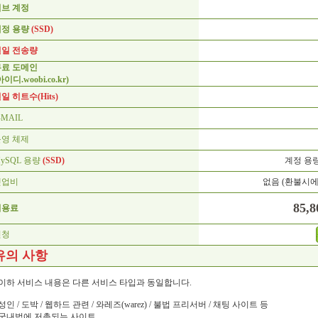
서브 계정
계정 용량
(SSD)
일일 전송량
무료 도메인
아이디.woobi.co.kr)
일 히트수(Hits)
-MAIL
운영 체제
ySQL 용량
(SSD)
계정 용
셋업비
없음 (환불시에만
85,
이용료
신청
유의 사항
 이하 서비스 내용은 다른 서비스 타입과 동일합니다.
 성인 / 도박 / 웹하드 관련 / 와레즈(warez) / 불법 프리서버 / 채팅 사이트 등
 국내법에 저촉되는 사이트