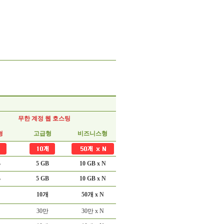
무한 계정 웹 호스팅
형
고급형
비즈니스형
B
5 GB
10 GB x N
B
5 GB
10 GB x N
10개
50개 x N
30만
30만 x N