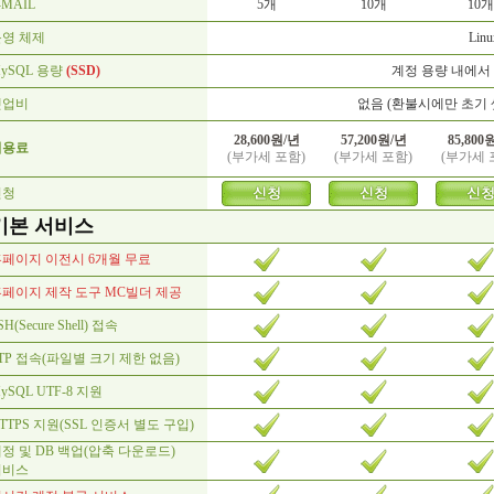
-MAIL
5개
10개
10개
운영 체제
Linu
ySQL 용량
(SSD)
계정 용량 내에서
셋업비
없음 (환불시에만 초기 셋
28,600원/년
57,200원/년
85,800
이용료
(부가세 포함)
(부가세 포함)
(부가세 
신청
기본 서비스
페이지 이전시 6개월 무료
페이지 제작 도구 MC빌더 제공
SH(Secure Shell) 접속
TP 접속(파일별 크기 제한 없음)
ySQL UTF-8 지원
TTPS 지원(SSL 인증서 별도 구입)
정 및 DB 백업(압축 다운로드)
서비스