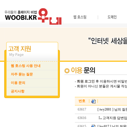
웹 호스팅 사용 안내
자주 묻는 질문
-
회원 로그인
후 이용하시면 비밀번
이용 문의
- 회원이 아니신 분들은 게시물 
공지사항
.
번호
63617
[ twy2001 ] 님의
63616
고객지원 답변입
63615
[ ksc817 ] 님의 